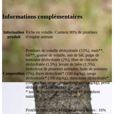
Informations complémentaires
Information
Riche en volaille. Contient 80% de protéines
produit
d'origine animale
Protéines de volaille déshydratée (33%), maïs**,
blé**, graisse de volaille, son de blé, pulpe de
betterave déshydratée (2%), fibre de chicorée
déshydratée (1,5%), levure de bière (1,5%),
hydrolysat de protéines animales, huile de poissons
Composition
(1%), thym déshydraté* (100 mg/kg), sauge
déshydratée* (100 mg/kg), marjolaine déshydratée*
(100 mg/kg), origan déshydraté* (100 mg/kg), persil
déshydraté* (100 mg/kg)
* issu de l'agriculture biologique ** ingrédient
naturel
Protéine brute 28%, Matières grasses brutes : 16%