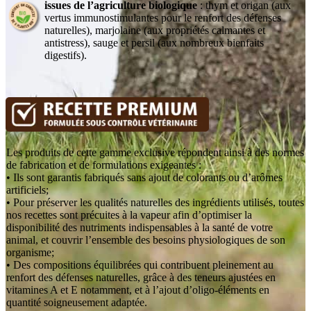
issues de l’agriculture biologique
: thym et origan (aux
vertus immunostimulantes pour le renfort des défenses
naturelles), marjolaine (aux propriétés calmantes et
antistress), sauge et persil (aux nombreux bienfaits
digestifs).
Les produits de cette gamme exclusive répondent ainsi à des normes
de fabrication et de formulations exigeantes :
• Ils sont garantis fabriqués sans ajout de colorants ou d’arômes
artificiels;
• Pour préserver les qualités naturelles des ingrédients utilisés, toutes
nos recettes sont précuites à la vapeur afin d’optimiser la
disponibilité des nutriments indispensables à la santé de votre
animal, et couvrir l’ensemble des besoins physiologiques de son
organisme;
• Des compositions équilibrées qui contribuent pleinement au
renfort des défenses naturelles, grâce à des teneurs ajustées en
vitamines A et E notamment, et à l’ajout d’oligo-éléments en
quantité soigneusement adaptée.