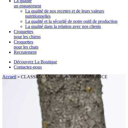
La qualité
un engagement
La qualité de nos recettes et de leurs valeurs
nutritionnelles
La qualité et la sécurité de notre outil de production
La qualité dans la relation avec nos clients
Croquettes
pour les chiens
Croquettes
pour les chats
Recrutement
Découvrez La Boutique
Contactez-nous
Accueil
»
CLASSIC CANIN – JUNIOR CROISSANCE