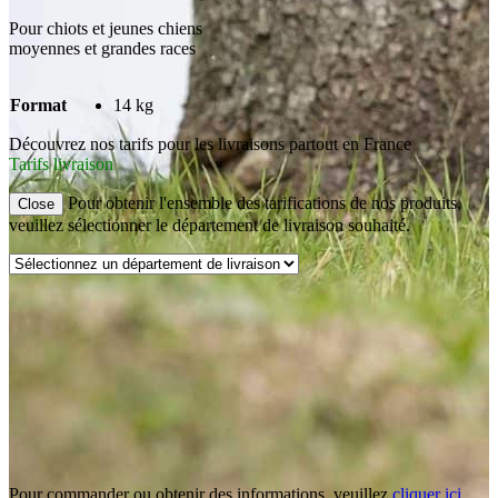
Pour chiots et jeunes chiens
moyennes et grandes races
Format
14 kg
Découvrez nos tarifs pour les livraisons partout en France
Tarifs livraison
Pour obtenir l'ensemble des tarifications de nos produits,
Close
veuillez sélectionner le département de livraison souhaité.
Pour commander ou obtenir des informations, veuillez
cliquer ici