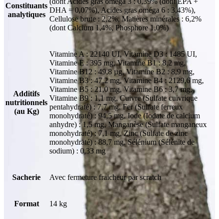
(dont Acides gras oméga 3 : 0,39% (dont EPA +
Constituants
DHA = 0,07%), Acides gras oméga 6 : 3,43%),
analytiques
Cellulose brute : 2,2%, Matières minérales : 6,2%
(dont Calcium 1,4%, Phosphore 1,0%)
Vitamine A : 22140 UI, Vitamine D3 : 1485 UI,
Vitamine E : 395 mg, Vitamine B1 : 8,2 mg,
Vitamine B12 : 49,8 µg, Vitamine B2 : 8,9 mg,
Vitamine B3 : 47,2 mg, Vitamine B4 : 2129,6 mg,
Vitamine B5 : 21,0 mg, Vitamine B6 : 3,7 mg,
Additifs
Vitamine B9 : 1,1 mg, Cuivre (Sulfate cuivrique
nutritionnels
pentahydraté) : 7,7 mg, Fer (Sulfate ferreux
(au Kg)
monohydraté) : 94,5 mg, Iode (Iodate de calcium
anhydre) : 1,5 mg, Manganèse (Sulfate manganeux
monohydraté) : 7,1 mg, Zinc (Sulfate de zinc
monohydraté) : 88,7 mg, Sélénium (Sélénite de
sodium) : 0,33 mg
Sacherie
Avec fermeture fraicheur par scratch
Format
14 kg