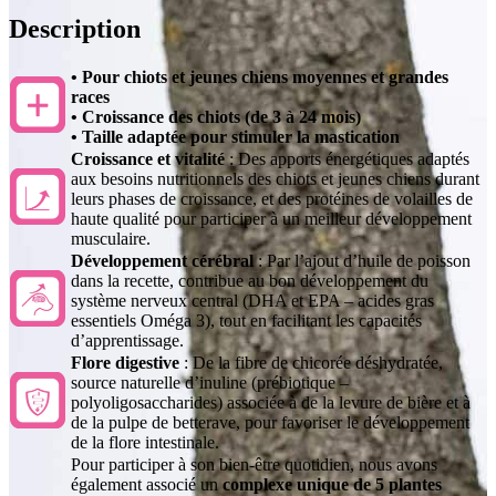
Description
• Pour chiots et jeunes chiens moyennes et grandes
races
• Croissance des chiots (de 3 à 24 mois)
• Taille adaptée pour stimuler la mastication
Croissance et vitalité
: Des apports énergétiques adaptés
aux besoins nutritionnels des chiots et jeunes chiens durant
leurs phases de croissance, et des protéines de volailles de
haute qualité pour participer à un meilleur développement
musculaire.
Développement cérébral
: Par l’ajout d’huile de poisson
dans la recette, contribue au bon développement du
système nerveux central (DHA et EPA – acides gras
essentiels Oméga 3), tout en facilitant les capacités
d’apprentissage.
Flore digestive
: De la fibre de chicorée déshydratée,
source naturelle d’inuline (prébiotique –
polyoligosaccharides) associée à de la levure de bière et à
de la pulpe de betterave, pour favoriser le développement
de la flore intestinale.
Pour participer à son bien-être quotidien, nous avons
également associé un
complexe unique de 5 plantes