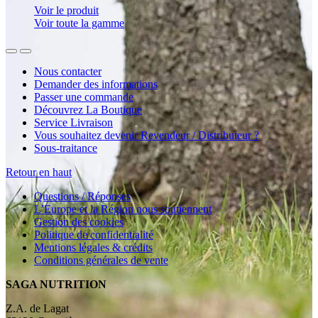
Voir le produit
Voir toute la gamme
Nous contacter
Demander des informations
Passer une commande
Découvrez La Boutique
Service Livraison
Vous souhaitez devenir Revendeur / Distributeur ?
Sous-traitance
Retour en haut
Questions / Réponses
L’Europe et la Région nous soutiennent
Gestion des cookies
Politique de confidentialité
Mentions légales & crédits
Conditions générales de vente
SAGA NUTRITION
Z.A. de Lagat