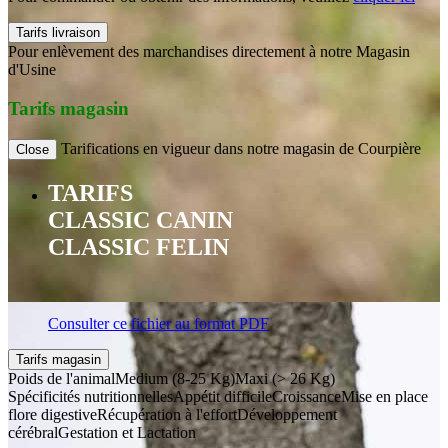
Tarifs livraison
Pour enlèvement des marchandises directement à notre Magasin
d'Usine
Tarifs magasin
Tarifications en vigueur dans notre magasin de Courpière
Close
TARIFS
CLASSIC CANIN
CLASSIC FELIN
Consulter ce fichier au format PDF
Tarifs magasin
Poids de l'animal
Medium (8-25 Kg)
Maxi (> 26 Kg)
Spécificités nutritionnelles
Appétit difficile
Croissance
Mise en place
flore digestive
Récupération à l'effort
Développement
cérébral
Gestation et Lactation