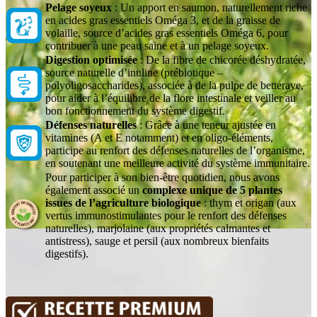
Pelage soyeux
: Un apport en saumon, naturellement riche
en acides gras essentiels Oméga 3, et de la graisse de
volaille, source d’acides gras essentiels Oméga 6, pour
contribuer à une peau saine et à un pelage soyeux.
Digestion optimisée
: De la fibre de chicorée déshydratée,
source naturelle d’inuline (prébiotique –
polyoligosaccharides), associée à de la pulpe de betterave,
pour aider à l’équilibre de la flore intestinale et veiller au
bon fonctionnement du système digestif.
Défenses naturelles
: Grâce à une teneur ajustée en
vitamines (A et E notamment) et en oligo-éléments,
participe au renfort des défenses naturelles de l’organisme,
en soutenant une meilleure activité du système immunitaire.
Pour participer à son bien-être quotidien, nous avons
également associé un
complexe unique de 5 plantes
issues de l’agriculture biologique
: thym et origan (aux
vertus immunostimulantes pour le renfort des défenses
naturelles), marjolaine (aux propriétés calmantes et
antistress), sauge et persil (aux nombreux bienfaits
digestifs).