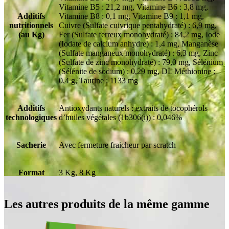
Vitamine B5 : 21,2 mg, Vitamine B6 : 3,8 mg,
Additifs
Vitamine B8 : 0,1 mg, Vitamine B9 : 1,1 mg,
nutritionnels
Cuivre (Sulfate cuivrique pentahydraté) : 6,9 mg,
(au Kg)
Fer (Sulfate ferreux monohydraté) : 84,2 mg, Iode
(Iodate de calcium anhydre) : 1,4 mg, Manganèse
(Sulfate manganeux monohydraté) : 6,3 mg, Zinc
(Sulfate de zinc monohydraté) : 79,0 mg, Sélénium
(Sélénite de sodium) : 0,29 mg, DL Méthionine :
0,4 g, Taurine : 1133 mg
Additifs
Antioxydants naturels : extraits de tocophérols
technologiques
d’huiles végétales (1b306(i)) : 0,046%
Sacherie
Avec fermeture fraicheur par scratch
Format
3 Kg, 8 Kg
Les autres produits de la même gamme