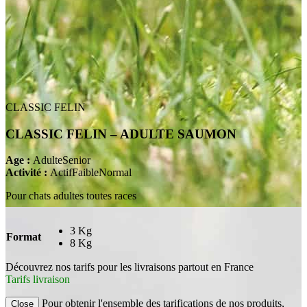
CLASSIC FELIN
CLASSIC FELIN – ADULTE SAUMON
Age :
Adulte
Senior
Activité :
Actif
Faible
Normal
Pour chats adultes toutes races
3 Kg
Format
8 Kg
Découvrez nos tarifs pour les livraisons partout en France
Tarifs livraison
Pour obtenir l'ensemble des tarifications de nos produits,
Close