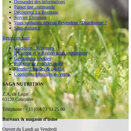
Demander des informations
Passer une commande
Découvrez La Boutique
Service Livraison
Vous souhaitez devenir Revendeur / Distributeur ?
Sous-traitance
Retour en haut
Questions / Réponses
L’Europe et la Région nous soutiennent
Gestion des cookies
Politique de confidentialité
Mentions légales & crédits
Conditions générales de vente
SAGA NUTRITION
Z.A. de Lagat
63120 Courpière
Téléphone : +33 (0)4 73 53 25 00
Bureaux & magasin d’usine
Ouvert du Lundi au Vendredi