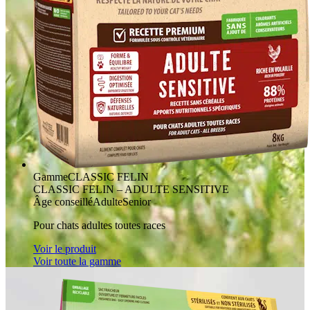
Gamme
CLASSIC FELIN
CLASSIC FELIN – ADULTE SENSITIVE
Âge conseillé
Adulte
Senior
Pour chats adultes toutes races
Voir le produit
Voir toute la gamme