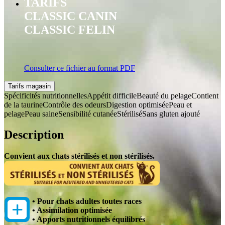
TARIFS
CLASSIC CANIN
CLASSIC FELIN
Consulter ce fichier au format PDF
Tarifs magasin
Spécificités nutritionnelles
Appétit difficile
Beauté du pelage
Contient
de la taurine
Contrôle des odeurs
Digestion optimisée
Peau et
pelage
Peau saine
Sensibilité cutanée
Stérilisé
Sans gluten ajouté
Description
Convient aux chats stérilisés et non stérilisés.
• Pour chats adultes toutes races
• Assimilation optimisée
• Apports nutritionnels équilibrés