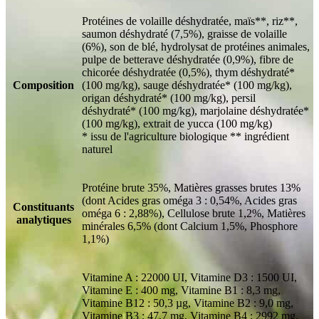
Protéines de volaille déshydratée, maïs**, riz**,
saumon déshydraté (7,5%), graisse de volaille
(6%), son de blé, hydrolysat de protéines animales,
pulpe de betterave déshydratée (0,9%), fibre de
chicorée déshydratée (0,5%), thym déshydraté*
Composition
(100 mg/kg), sauge déshydratée* (100 mg/kg),
origan déshydraté* (100 mg/kg), persil
déshydraté* (100 mg/kg), marjolaine déshydratée*
(100 mg/kg), extrait de yucca (100 mg/kg)
* issu de l'agriculture biologique ** ingrédient
naturel
Protéine brute 35%, Matières grasses brutes 13%
(dont Acides gras oméga 3 : 0,54%, Acides gras
Constituants
oméga 6 : 2,88%), Cellulose brute 1,2%, Matières
analytiques
minérales 6,5% (dont Calcium 1,5%, Phosphore
1,1%)
Vitamine A : 22000 UI, Vitamine D3 : 1500 UI,
Vitamine E : 400 mg, Vitamine B1 : 8,3 mg,
Vitamine B12 : 50,3 µg, Vitamine B2 : 9,0 mg,
Vitamine B3 : 47,7 mg, Vitamine B4 : 2992 mg,