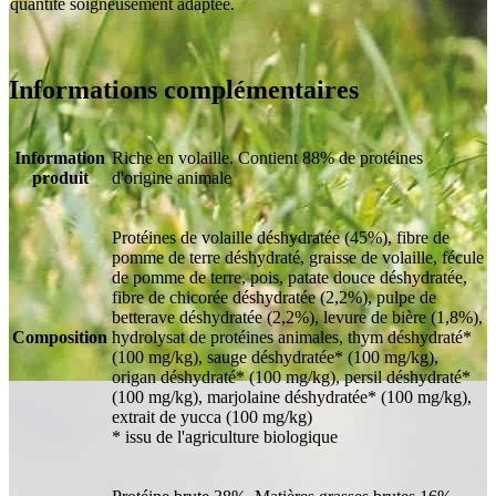
quantité soigneusement adaptée.
Informations complémentaires
Information
Riche en volaille. Contient 88% de protéines
produit
d'origine animale
Protéines de volaille déshydratée (45%), fibre de
pomme de terre déshydraté, graisse de volaille, fécule
de pomme de terre, pois, patate douce déshydratée,
fibre de chicorée déshydratée (2,2%), pulpe de
betterave déshydratée (2,2%), levure de bière (1,8%),
Composition
hydrolysat de protéines animales, thym déshydraté*
(100 mg/kg), sauge déshydratée* (100 mg/kg),
origan déshydraté* (100 mg/kg), persil déshydraté*
(100 mg/kg), marjolaine déshydratée* (100 mg/kg),
extrait de yucca (100 mg/kg)
* issu de l'agriculture biologique