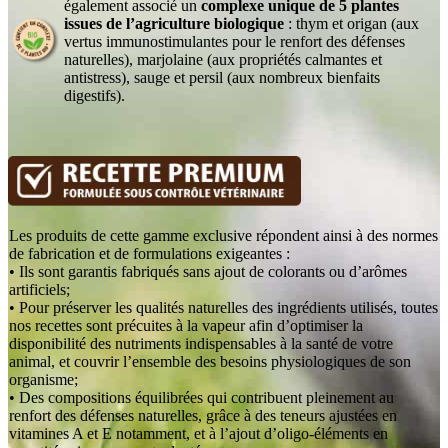
également associé un
complexe unique de 5 plantes
issues de l’agriculture biologique
: thym et origan (aux
vertus immunostimulantes pour le renfort des défenses
naturelles), marjolaine (aux propriétés calmantes et
antistress), sauge et persil (aux nombreux bienfaits
digestifs).
Les produits de cette gamme exclusive répondent ainsi à des normes
de fabrication et de formulations exigeantes :
• Ils sont garantis fabriqués sans ajout de colorants ou d’arômes
artificiels;
• Pour préserver les qualités naturelles des ingrédients utilisés, toutes
nos recettes sont précuites à la vapeur afin d’optimiser la
disponibilité des nutriments indispensables à la santé de votre
animal, et couvrir l’ensemble des besoins physiologiques de son
organisme;
• Des compositions équilibrées qui contribuent pleinement au
renfort des défenses naturelles, grâce à des teneurs ajustées en
vitamines A et E notamment, et à l’ajout d’oligo-éléments en