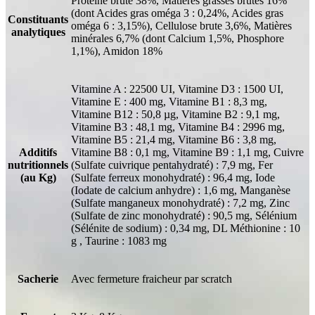
Protéine brute 38%, Matières grasses brutes 16%
(dont Acides gras oméga 3 : 0,24%, Acides gras
Constituants
oméga 6 : 3,15%), Cellulose brute 3,6%, Matières
analytiques
minérales 6,7% (dont Calcium 1,5%, Phosphore
1,1%), Amidon 18%
Vitamine A : 22500 UI, Vitamine D3 : 1500 UI,
Vitamine E : 400 mg, Vitamine B1 : 8,3 mg,
Vitamine B12 : 50,8 µg, Vitamine B2 : 9,1 mg,
Vitamine B3 : 48,1 mg, Vitamine B4 : 2996 mg,
Vitamine B5 : 21,4 mg, Vitamine B6 : 3,8 mg,
Additifs
Vitamine B8 : 0,1 mg, Vitamine B9 : 1,1 mg, Cuivre
nutritionnels
(Sulfate cuivrique pentahydraté) : 7,9 mg, Fer
(au Kg)
(Sulfate ferreux monohydraté) : 96,4 mg, Iode
(Iodate de calcium anhydre) : 1,6 mg, Manganèse
(Sulfate manganeux monohydraté) : 7,2 mg, Zinc
(Sulfate de zinc monohydraté) : 90,5 mg, Sélénium
(Sélénite de sodium) : 0,34 mg, DL Méthionine : 10
g , Taurine : 1083 mg
Sacherie
Avec fermeture fraicheur par scratch