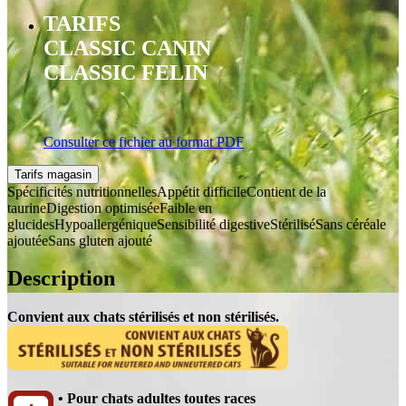
TARIFS
CLASSIC CANIN
CLASSIC FELIN
Consulter ce fichier au format PDF
Tarifs magasin
Spécificités nutritionnelles
Appétit difficile
Contient de la
taurine
Digestion optimisée
Faible en
glucides
Hypoallergénique
Sensibilité digestive
Stérilisé
Sans céréale
ajoutée
Sans gluten ajouté
Description
Convient aux chats stérilisés et non stérilisés.
• Pour chats adultes toutes races