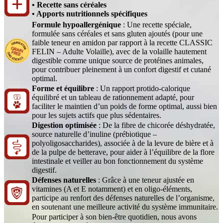
• Recette sans céréales
• Apports nutritionnels spécifiques
Formule hypoallergénique
: Une recette spéciale,
formulée sans céréales et sans gluten ajoutés (pour une
faible teneur en amidon par rapport à la recette CLASSIC
FELIN – Adulte Volaille), avec de la volaille hautement
digestible comme unique source de protéines animales,
pour contribuer pleinement à un confort digestif et cutané
optimal.
Forme et équilibre
: Un rapport protido-calorique
équilibré et un tableau de rationnement adapté, pour
faciliter le maintien d’un poids de forme optimal, aussi bien
pour les sujets actifs que plus sédentaires.
Digestion optimisée
: De la fibre de chicorée déshydratée,
source naturelle d’inuline (prébiotique –
polyoligosaccharides), associée à de la levure de bière et à
de la pulpe de betterave, pour aider à l’équilibre de la flore
intestinale et veiller au bon fonctionnement du système
digestif.
Défenses naturelles
: Grâce à une teneur ajustée en
vitamines (A et E notamment) et en oligo-éléments,
participe au renfort des défenses naturelles de l’organisme,
en soutenant une meilleure activité du système immunitaire.
Pour participer à son bien-être quotidien, nous avons